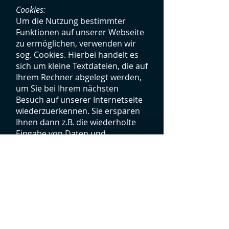
Cookies:
Um die Nutzung bestimmter
Funktionen auf unserer Webseite
zu ermöglichen, verwenden wir
sog. Cookies. Hierbei handelt es
sich um kleine Textdateien, die auf
Ihrem Rechner abgelegt werden,
um Sie bei Ihrem nächsten
Besuch auf unserer Internetseite
wiederzuerkennen. Sie ersparen
Ihnen dann z.B. die wiederholte
Eingabe von Daten und
erleichtern zugleich die
Übermittlung bestimmter Inhalte
der Webseite. Cookies richten auf
Ihrem Computer keinen Schaden
an und enthalten auch keine
Computerviren.
Selbstverständlich können Sie
den Einsatz dieser Cookies